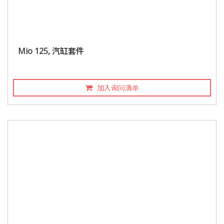
Mio 125, 汽缸套件
加入询问清单