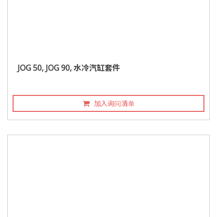
JOG 50, JOG 90, 水冷汽缸套件
加入询问清单