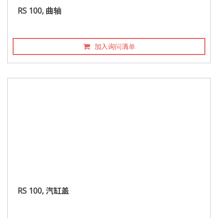
RS 100, 曲轴
加入询问清单
RS 100, 汽缸盖