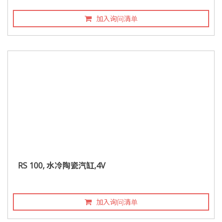
加入询问清单
RS 100, 水冷陶瓷汽缸,4V
加入询问清单