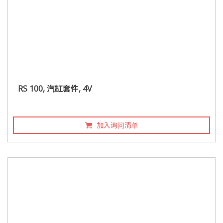
RS 100, 汽缸套件, 4V
加入询问清单