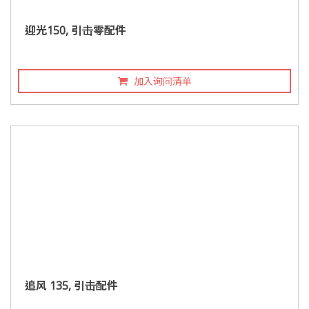
迎光150, 引击零配件
加入询问清单
追风 135, 引击配件