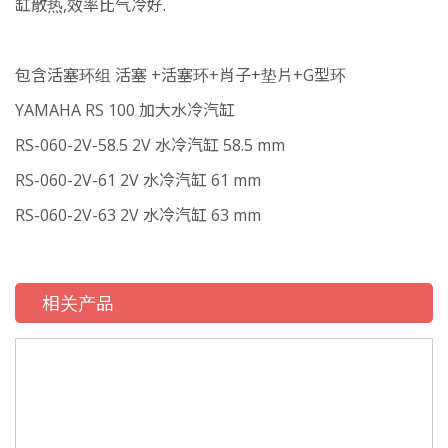
缸散热,效率比气冷好.
包含活塞环组 活塞 +活塞环+肖子+垫片+G型环
YAMAHA RS 100 加大水冷汽缸
RS-060-2V-58.5 2V 水冷汽缸 58.5 mm
RS-060-2V-61 2V 水冷汽缸 61 mm
RS-060-2V-63 2V 水冷汽缸 63 mm
相关产品