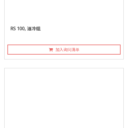
RS 100, 油冷组
加入询问清单