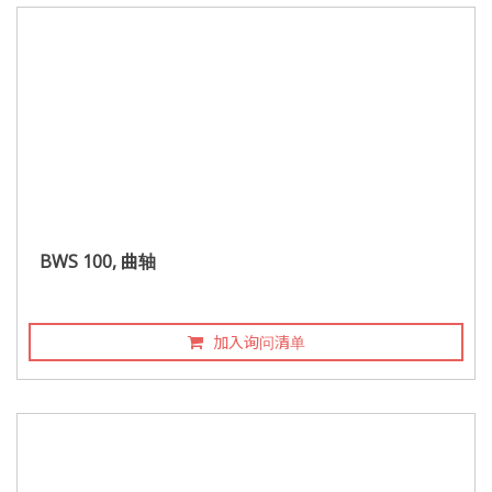
BWS 100, 曲轴
加入询问清单