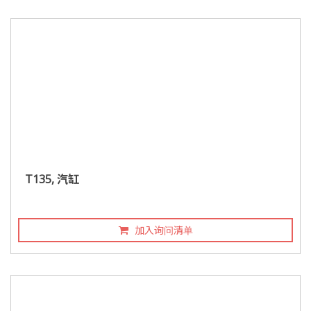
T135, 汽缸
加入询问清单