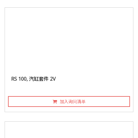
RS 100, 汽缸套件 2V
加入询问清单