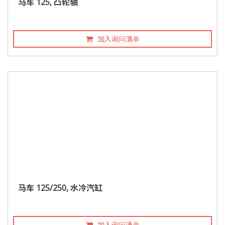
马车 125, 凸轮轴
加入询问清单
马车 125/250, 水冷汽缸
加入询问清单