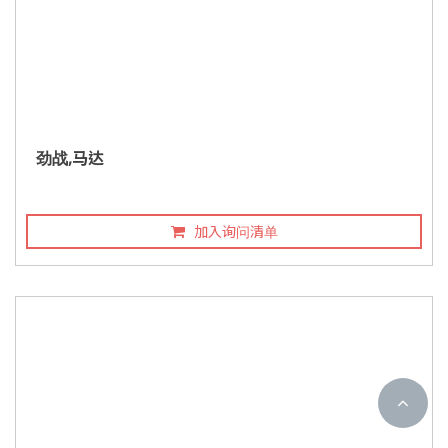
劲战,马达
加入询问清单