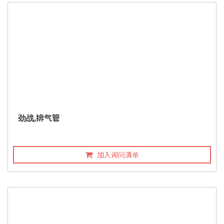
劲战,排气管
加入询问清单