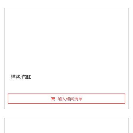
悍将,汽缸
加入询问清单