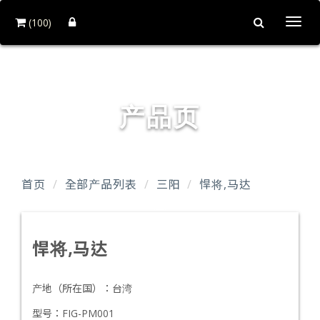
(100)
Togg
navi
台达企业社
产品页
首页
全部产品列表
三阳
悍将,马达
悍将,马达
产地（所在国）：
台湾
型号：
FIG-PM001