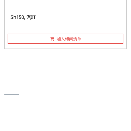
Sh150, 汽缸
加入询问清单
联络讯息
台达企业社
401 台中市东区旱溪街358号
联络人：邱新顺 (董事长)