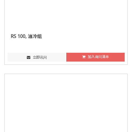
RS 100, 油冷组
加入询问清单
立即讯问