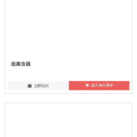
后离合器
加入询问清单
立即讯问