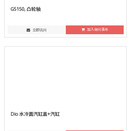
G5150, 凸轮轴
加入询问清单
立即讯问
Dio 水冷圆汽缸盖+汽缸