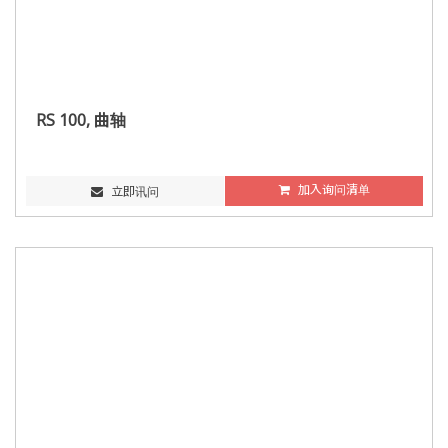
RS 100, 曲轴
加入询问清单
立即讯问