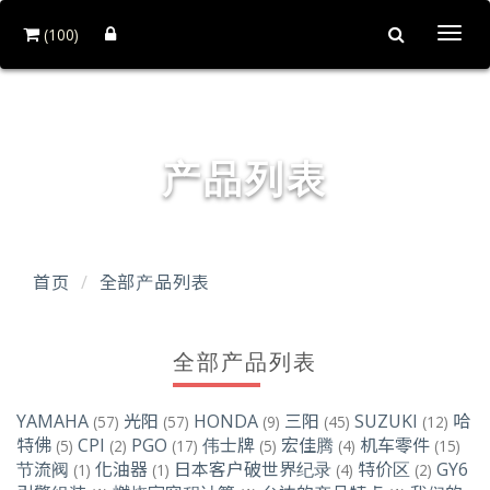
(100)
Togg
navi
台达企业社
产品列表
首页
全部产品列表
全部产品列表
YAMAHA
光阳
HONDA
三阳
SUZUKI
哈
(57)
(57)
(9)
(45)
(12)
特佛
CPI
PGO
伟士牌
宏佳腾
机车零件
(5)
(2)
(17)
(5)
(4)
(15)
节流阀
化油器
日本客户破世界纪录
特价区
GY6
(1)
(1)
(4)
(2)